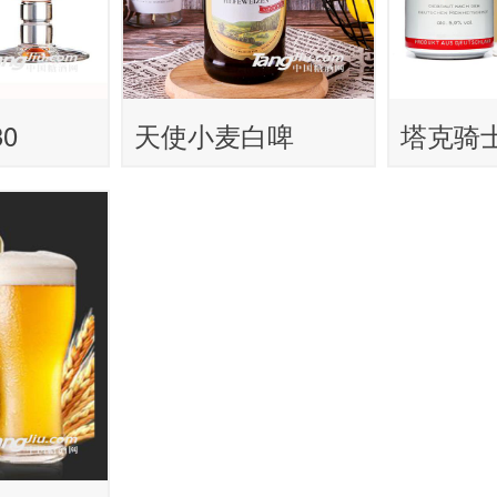
0
天使小麦白啤
塔克骑士