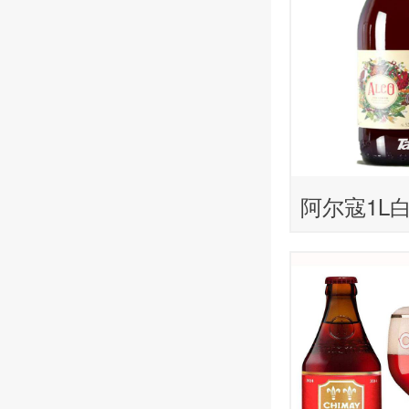
阿尔寇1L