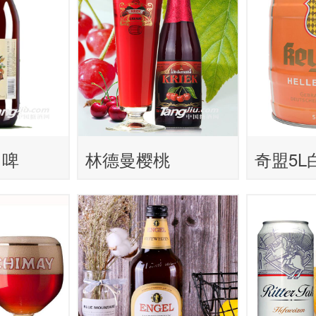
白啤
林德曼樱桃
奇盟5L