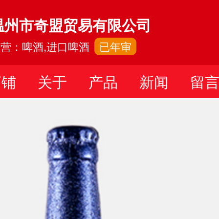
温州市奇盟贸易有限公司
营：啤酒,进口啤酒
已年审
店铺
关于
产品
新闻
留