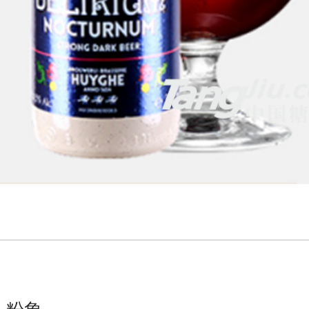
：
：
粉象