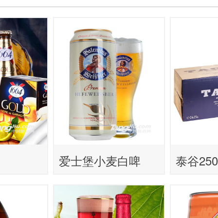
爱士堡小麦白啤
泰谷250
度）