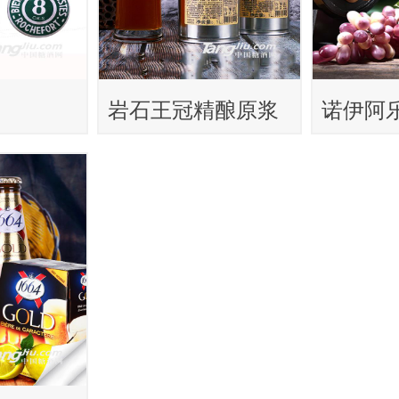
岩石王冠精酿原浆
诺伊阿
1L
酒