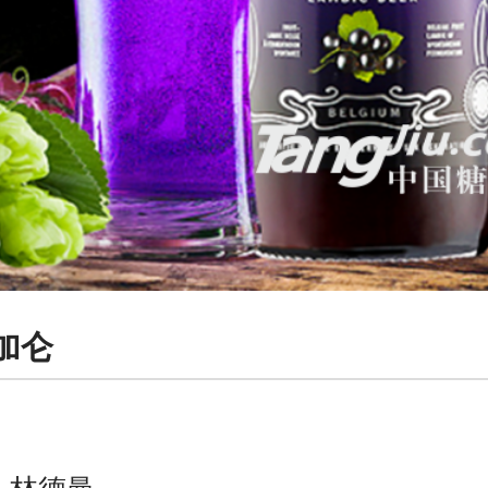
加仑
：
：
林德曼