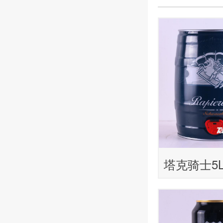
塔克骑士5