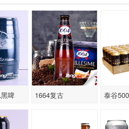
L黑啤
1664复古
泰谷50