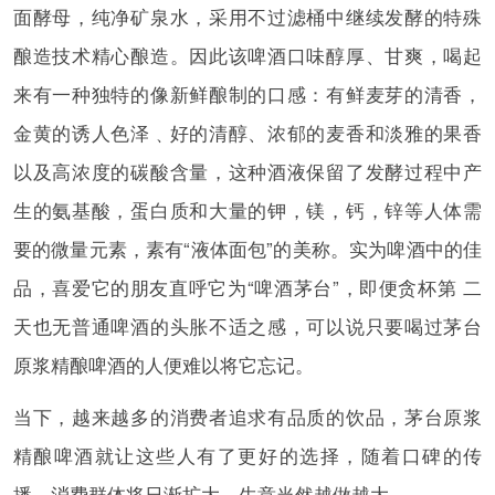
面酵母，纯净矿泉水，采用不过滤桶中继续发酵的特殊
酿造技术精心酿造。因此该啤酒口味醇厚、甘爽，喝起
来有一种独特的像新鲜酿制的口感：有鲜麦芽的清香，
金黄的诱人色泽﹑好的清醇、浓郁的麦香和淡雅的果香
以及高浓度的碳酸含量，这种酒液保留了发酵过程中产
生的氨基酸，蛋白质和大量的钾，镁，钙，锌等人体需
要的微量元素，素有“液体面包”的美称。实为啤酒中的佳
品，喜爱它的朋友直呼它为“啤酒茅台”，即便贪杯第 二
天也无普通啤酒的头胀不适之感，可以说只要喝过茅台
原浆精酿啤酒的人便难以将它忘记。
当下，越来越多的消费者追求有品质的饮品，茅台原浆
精酿啤酒就让这些人有了更好的选择，随着口碑的传
播，消费群体将日渐扩大，生意当然越做越大。